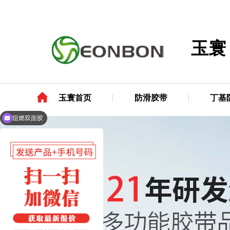
玉寰
玉寰首页
防滑胶带
丁基
阻燃双面胶