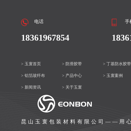
电话
手
18361967854
1836
> 玉寰首页
> 防滑胶带
> 丁基防水胶带
> 铝箔玻纤布
> 产品中心
> 玉寰案例
> 新闻资讯
> 关于玉寰
昆山玉寰包装材料有限公司——用