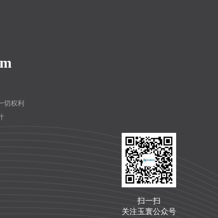
om
留一切权利
计
扫一扫
关注玉寰公众号