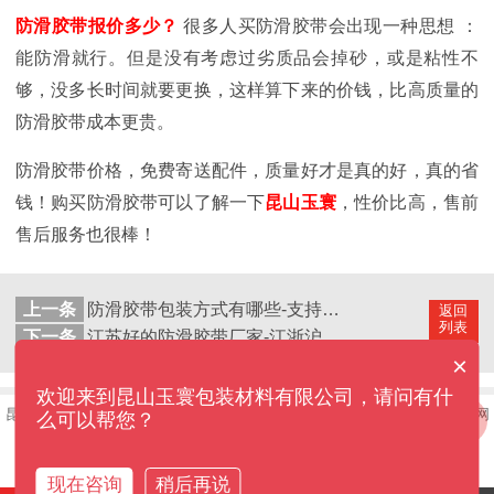
防滑胶带报价多少？
很多人买防滑胶带会出现一种思想
：
能防滑就行。但是没有考虑过劣质品会掉砂，或是粘性不
够，没多长时间就要更换，这样算下来的价钱，比高质量的
防滑胶带成本更贵。
防滑胶带价格，免费寄送配件，质量好才是真的好，真的省
钱！购买防滑胶带可以了解一下
昆山玉寰
，性价比高，售前
售后服务也很棒！
上一条
防滑胶带包装方式有哪些-支持定制各种包装【昆山玉寰】
返回
列表
下一条
江苏好的防滑胶带厂家-江浙沪地区快速发货【昆山玉寰】
×
欢迎来到昆山玉寰包装材料有限公司，请问有什
昆山玉寰包装材料有限公司——用心做好每一卷胶带©版权所有
网站地图
网
么可以帮您？
站制作：
牛商股份
公司地址：江苏省昆山市千灯镇淞南西路1号原创业型基地11号厂房
现在咨询
稍后再说