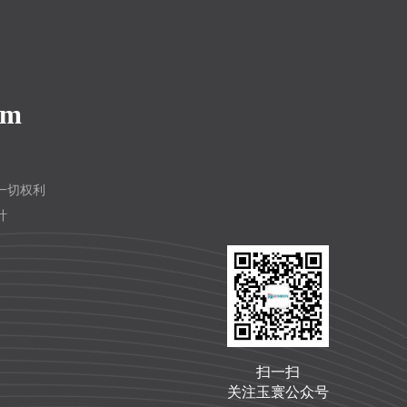
om
留一切权利
计
扫一扫
关注玉寰公众号