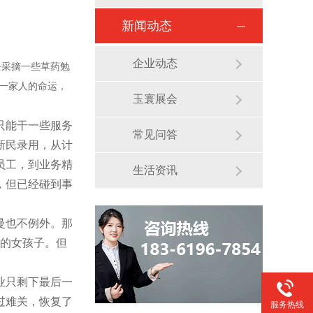
新闻动态
企业动态
去采摘一些草药勉
变一家人的命运，
玉寰展会
只能干一些服务
常见问答
新民录用，从计
员工，到业务精
生活资讯
，但已经碰到事
曼也不例外。那
龄的女孩子。但
业只剩下最后一
过难关，恢复了
服务热线