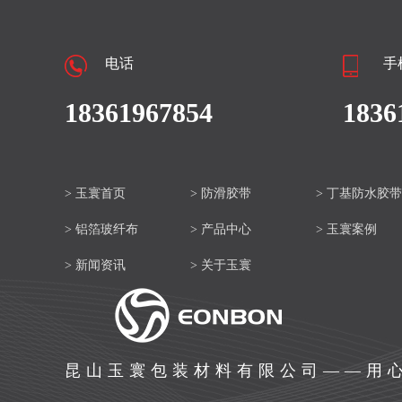
电话
手
18361967854
1836
> 玉寰首页
> 防滑胶带
> 丁基防水胶带
> 铝箔玻纤布
> 产品中心
> 玉寰案例
> 新闻资讯
> 关于玉寰
昆山玉寰包装材料有限公司——用