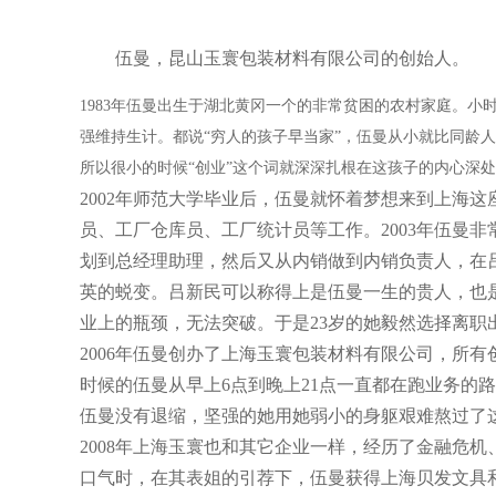
伍曼，昆山玉寰包装材料有限公司的创始人。
1983年伍曼出生于湖北黄冈一个的非常贫困的农村家庭。
强维持生计。都说“穷人的孩子早当家”，伍曼从小就比同龄
所以很小的时候“创业”这个词就深深扎根在这孩子的内心深
2002年师范大学毕业后，伍曼就怀着梦想来到上海
员、工厂仓库员、工厂统计员等工作。2003年伍曼
划到总经理助理，然后又从内销做到内销负责人，在
英的蜕变。吕新民可以称得上是伍曼一生的贵人，也是
业上的瓶颈，无法突破。于是23岁的她毅然选择离职
2006年伍曼创办了上海玉寰包装材料有限公司，所
时候的伍曼从早上6点到晚上21点一直都在跑业务的
伍曼没有退缩，坚强的她用她弱小的身躯艰难熬过了
2008年上海玉寰也和其它企业一样，经历了金融危
口气时，在其表姐的引荐下，伍曼获得上海贝发文具