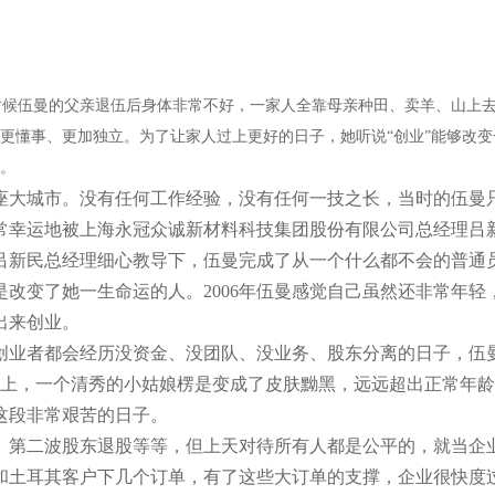
小时候伍曼的父亲退伍后身体非常不好，一家人全靠母亲种田、卖羊、山上
人更懂事、更加独立。为了让家人过上更好的日子，她听说“创业”能够改
处。
这座大城市。没有任何工作经验，没有任何一技之长，当时的伍曼
非常幸运地被上海永冠众诚新材料科技集团股份有限公司总经理吕
吕新民总经理细心教导下，伍曼完成了从一个什么都不会的普通
改变了她一生命运的人。2006年伍曼感觉自己虽然还非常年轻
出来创业。
有创业者都会经历没资金、没团队、没业务、股东分离的日子，伍
路上，一个清秀的小姑娘楞是变成了皮肤黝黑，远远超出正常年
这段非常艰苦的日子。
机、第二波股东退股等等，但上天对待所有人都是公平的，就当企
和土耳其客户下几个订单，有了这些大订单的支撑，企业很快度