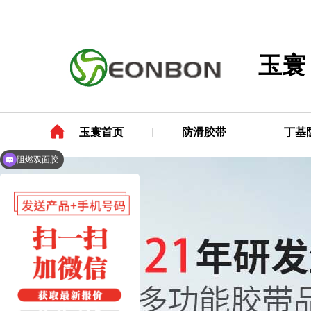
玉寰
玉寰首页
防滑胶带
丁基
阻燃双面胶