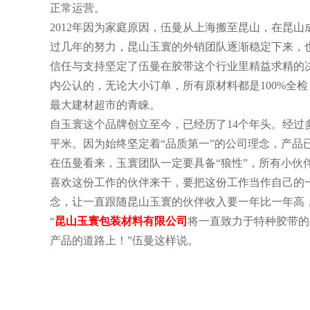
正常运营。
2012年因为家庭原因，伍曼从上海搬至昆山，在昆
过几年的努力，昆山玉寰的外销团队逐渐稳定下来，也
信任与支持坚定了伍曼在胶带这个行业里精益求精的
内公认的，无论大小订单，所有原材料都是100%全
最大建材超市的青睐。
自玉寰这个品牌创立至今，已经历了14个年头。经过多
平米。因为始终坚定着“品质第一”的公司理念，产品
在伍曼看来，玉寰团队一定要具备“狼性”，所有小
喜欢这份工作的伙伴来干，要把这份工作当作自己的
念，让一直跟随昆山玉寰的伙伴收入要一年比一年高
“
昆山玉寰包装材料有限公司
将一直致力于特种胶带的
产品的道路上！”伍曼这样说。