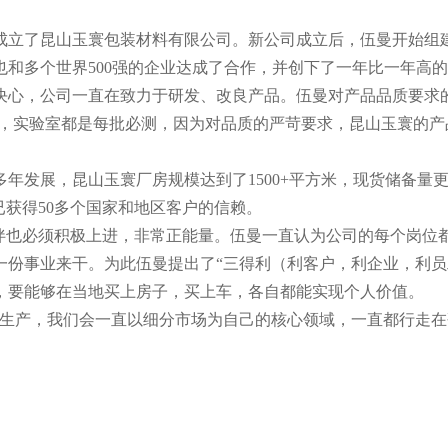
山成立了昆山玉寰包装材料有限公司。新公司成立后，伍曼开始组
和多个世界500强的企业达成了合作，并创下了一年比一年高
决心，公司一直在致力于研发、改良产品。伍曼对产品品质要求
检，实验室都是每批必测，因为对品质的严苛要求，昆山玉寰的产
年发展，昆山玉寰厂房规模达到了1500+平方米，现货储备量更
已获得50多个国家和地区客户的信赖。
伙伴也必须积极上进，非常正能量。伍曼一直认为公司的每个岗位
一份事业来干。为此伍曼提出了“三得利（利客户，利企业，利员
，要能够在当地买上房子，买上车，各自都能实现个人价值。
生产，我们会一直以细分市场为自己的核心领域，一直都行走在