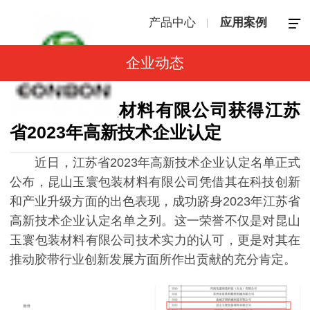
产品中心
应用案例
企业动态
昆山玉寰包装材料有限公司获得江苏
省2023年高新技术企业认定
近日，江苏省2023年高新技术企业认定名单正式
公布，昆山玉寰包装材料有限公司凭借其在科技创新
和产业升级方面的出色表现，成功跻身2023年江苏省
高新技术企业认定名单之列。这一荣誉不仅是对昆山
玉寰包装材料有限公司技术实力的认可，更是对其在
推动胶带行业创新发展方面所作出贡献的充分肯定。