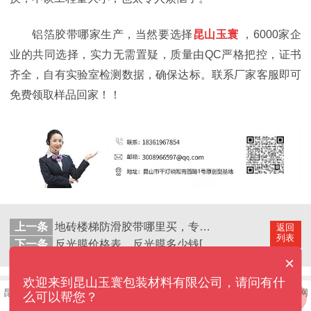
铝箔胶带哪家生产，当然要选择
昆山玉寰
，
6000家企
业的共同选择，实力无需置疑，质量由QC严格把控，证书
齐全，自有实验室检测数据，确保达标。
联系厂家客服即可
免费领取样品回家！！
上一条
地砖楼梯防滑胶带哪里买，专有物流配送上门[昆山玉寰]
返回
列表
下一条
反光膜价格表，反光膜多少钱[昆山玉寰]
×
欢迎来到昆山玉寰包装材料有限公司，请问有什
昆山玉寰包装材料有限公司——用心做好每一卷胶带©版权所有
网站地图
网
么可以帮您？
站制作：
牛商股份