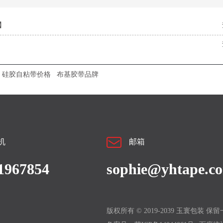
】
硅胶自粘带价格
布基胶带品牌
机
邮箱
1967854
sophie@yhtape.c
版权所有 © 2019-2039 玉寰包装 保