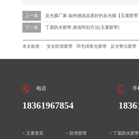
上一条
反光膜厂家-如何挑选品质好的反光膜【玉寰胶带
下一条
丁基防水胶带-真假辩别方法[玉寰胶带]
本文标签：
安全防滑胶带
羽毛球夜光胶带
反光警示胶带
电话
手
18361967854
1836
> 玉寰首页
> 防滑胶带
> 丁基防水胶带