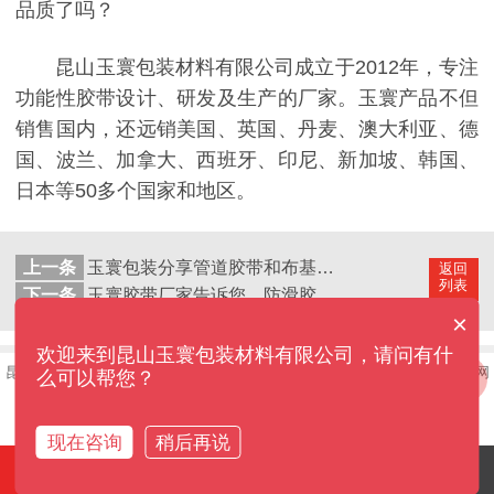
品质了吗？
昆山玉寰包装材料有限公司成立于2012年，专注
功能性胶带设计、研发及生产的厂家。玉寰产品不但
销售国内，还远销美国、英国、丹麦、澳大利亚、德
国、波兰、加拿大、西班牙、印尼、新加坡、韩国、
日本等50多个国家和地区。
上一条
玉寰包装分享管道胶带和布基胶带区别！
返回
列表
下一条
玉寰胶带厂家告诉您，防滑胶带到底有哪些性能指标！
×
欢迎来到昆山玉寰包装材料有限公司，请问有什
昆山玉寰包装材料有限公司——用心做好每一卷胶带©版权所有
网站地图
网
么可以帮您？
站制作：
牛商股份
公司地址：江苏省昆山市千灯镇淞南西路1号原创业型基地11号厂房
现在咨询
稍后再说
电话咨询
产品中心
案例中心
网站首页